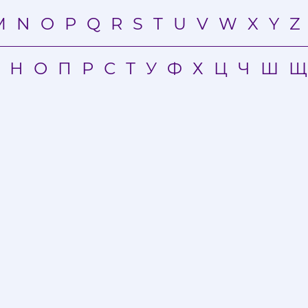
M
N
O
P
Q
R
S
T
U
V
W
X
Y
Z
Н
О
П
Р
С
Т
У
Ф
Х
Ц
Ч
Ш
Щ