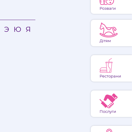
Розваги
Э
Ю
Я
Дітям
Ресторани
Послуги