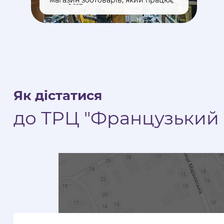
магазин зоотоварів, який працює
ще з 2013 р.
Як дістатися
до ТРЦ "Французький 