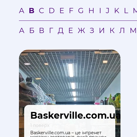
A
B
C
D
E
F
G
H
I
J
K
L
А
Б
В
Г
Д
Е
Ж
З
И
К
Л
М
Baskerville.com.ua
1 поверх
Baskerville.com.ua – це інтренет