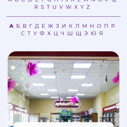
R
S
T
U
V
W
X
Y
Z
А
Б
В
Г
Д
Е
Ж
З
И
К
Л
М
Н
О
П
Р
С
Т
У
Ф
Х
Ц
Ч
Ш
Щ
Э
Ю
Я