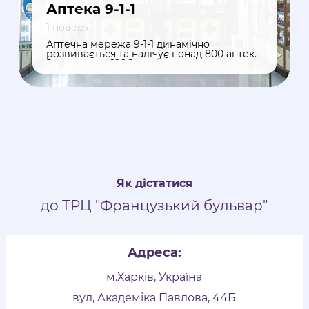
Аптека 9-1-1
1 поверх
Аптечна мережа 9-1-1 динамічно
розвивається та налічує понад 800 аптек.
Заснована в 1996 році, наша мережа є
одним з провідних роздрібних
операторів фармацевтичного ринку
України. За тривалий період компанія
зарекомендувала себе як
високонадійного, стабільного і
відповідального партнера для своїх
контрагентів.
Як дістатися
до ТРЦ "Французький бульвар"
Адреса:
м.Харків, Україна
вул, Академіка Павлова, 44Б