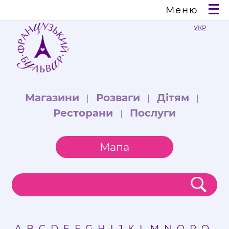
Меню
УКР
Магазини
Розваги
Дітям
|
|
|
Ресторани
Послуги
|
Мапа
A
B
C
D
E
F
G
H
I
J
K
L
M
N
O
P
Q