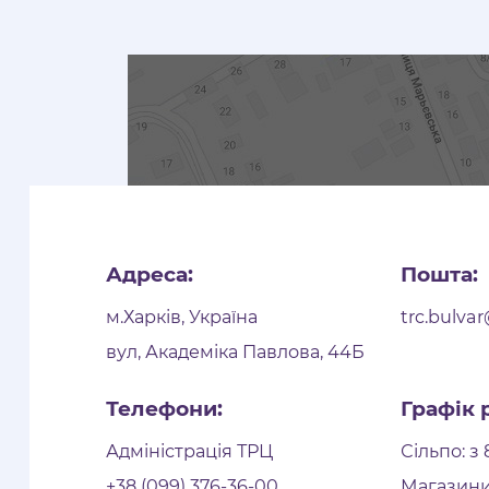
Адреса:
Пошта:
м.Харків, Україна
trc.bulva
вул, Академіка Павлова, 44Б
Телефони:
Графік 
Адміністрація ТРЦ
Сільпо: з 
+38 (099) 376-36-00
Магазини: