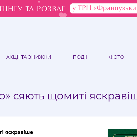
АКЦІЇ ТА ЗНИЖКИ
ПОДІЇ
ФОТО
то» сяють щомиті яскрав
ті яскравіше