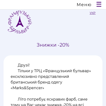
Меню
УКР
Знижки -20%
Друзі!
Тільки у ТРЦ «Французький бульвар»
ексклюзивно представлений
британський бренд одягу
«Marks&Spencer»
⠀
Літо потребує яскравих фарб, саме
тому на Вас чекає знижка -20% на всі