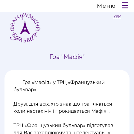
Меню
УКР
Гра "Мафія"
Гра «Мафія» у ТРЦ «Французький
бульвар»
⠀
Друзі, для всіх, хто знає що трапляється
коли настає ніч і прокидається Мафія…
⠀
ТРЦ «Французький бульвар» підготував
для Вас захоплюючу та інтелектуальну