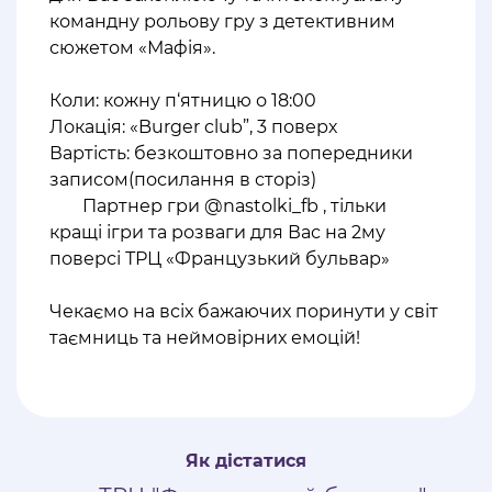
командну рольову гру з детективним
сюжетом «Мафія».
⠀
Коли: кожну п‘ятницю о 18:00
Локація: «Burger club”, 3 поверх
Вартість: безкоштовно за попередники
записом(посилання в сторіз)
Партнер гри @nastolki_fb , тільки
кращі ігри та розваги для Вас на 2му
поверсі ТРЦ «Французький бульвар»
⠀
Чекаємо на всіх бажаючих поринути у світ
таємниць та неймовірних емоцій!
Як дістатися