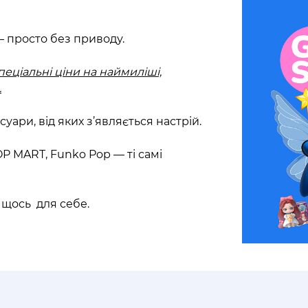
— просто без приводу.
спеціальні ціни на наймиліші,
.
уари, від яких з’являється настрій.
OP MART, Funko Pop — ті самі
 щось для себе.