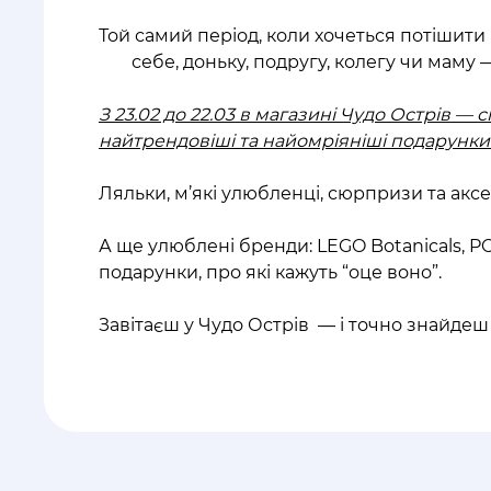
Той самий період, коли хочеться потішити
себе, доньку, подругу, колегу чи маму 
З 23.02 до 22.03 в магазині Чудо Острів — 
найтрендовіші та найомріяніші подарунки
Ляльки, м’які улюбленці, сюрпризи та аксес
А ще улюблені бренди: LEGO Botanicals, P
подарунки, про які кажуть “оце воно”.
Завітаєш у Чудо Острів — і точно знайдеш