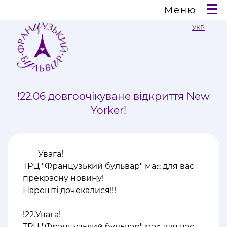
Меню
УКР
!22.06 довгоочікуване відкриття New
Yorker! ⠀
Увага!
ТРЦ "Французький бульвар" має для вас
прекрасну новину!
Нарешті дочекалися!!!
⠀
!22.Увага!
ТРЦ "Французький бульвар" має для вас