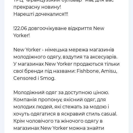
прекрасну новину!
Нарешті дочекалися!!!
⠀
!22.06 довгоочікуване відкриття New
Yorker!
⠀
New Yorker - німецька мережа магазинів
молодіжного одягу, вздутия та аксесуарів.
У магазинах New Yorker продаються тільки
свої бренди під назвами: Fishbone, Amisu,
Censored і Smog.
⠀
Молодіжний одяг за доступною ціною.
Компанія пропонує якісний одяг, для
молодих людей, які стежать за модою і
хочуть одягатися в яскравий стиль casual.
Крім чоловічого та жіночого одягу в
магазинах New Yorker можна знайти